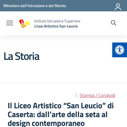
Vai ai contenuti
Vai al menu di navigazione
Vai al footer
Ministero dell'Istruzione e del Merito
Istituto Istruzione Superiore
Liceo Artistico San Leucio
Apr
La Storia
Stampa / Condividi
Il Liceo Artistico “San Leucio” di
Caserta: dall’arte della seta al
design contemporaneo