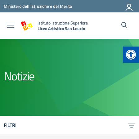
Vai ai contenuti
Vai al menu di navigazione
Vai al footer
Ministero dell'Istruzione e del Merito
Istituto Istruzione Superiore
Liceo Artistico San Leucio
Apr
Notizie
FILTRI