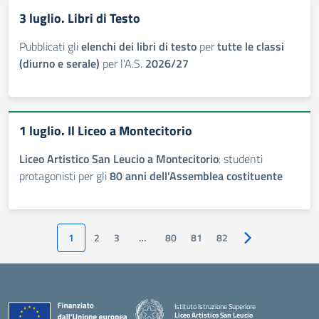
3 luglio. Libri di Testo
Pubblicati gli
elenchi dei libri di testo
per
tutte le classi
(diurno e serale)
per l'A.S.
2026/27
1 luglio. Il Liceo a Montecitorio
Liceo Artistico San Leucio a Montecitorio
: studenti
protagonisti per gli
80 anni dell'Assemblea costituente
1
2
3
…
80
81
82
Pagina successiv
Istituto Istruzione Superiore
Liceo Artistico San Leucio