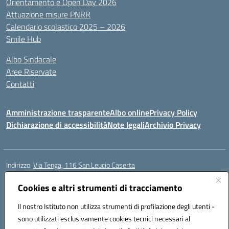
Orientamento e Open Day 2026
Attuazione misure PNRR
Calendario scolastico 2025 – 2026
Smile Hub
Albo Sindacale
Aree Riservate
Contatti
Amministrazione trasparente
Albo online
Privacy Policy
Dichiarazione di accessibilità
Note legali
Archivio Privacy
Indirizzo:
Via Tenga, 116 San Leucio Caserta
Centralino:
0823304917
Email:
ceis042009@istruzione.it
Posta elettronica certificata (PEC):
Cookies e altri strumenti di tracciamento
ceis042009@pec.istruzione.it
Codice fiscale: 93098380616
Il nostro Istituto non utilizza strumenti di profilazione degli utenti -
Codice meccanografico:
CEIS042009
sono utilizzati esclusivamente cookies tecnici necessari al
Codice Indice delle Pubbliche Amministrazioni (IPA): islasleu