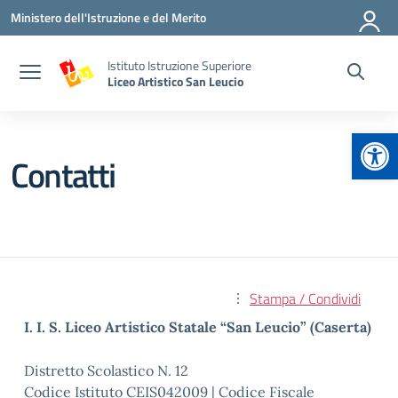
Vai ai contenuti
Vai al menu di navigazione
Vai al footer
Ministero dell'Istruzione e del Merito
Istituto Istruzione Superiore
Liceo Artistico San Leucio
Apr
Contatti
Stampa / Condividi
I. I. S. Liceo Artistico Statale “San Leucio” (Caserta)
Distretto Scolastico N. 12
Codice Istituto CEIS042009 | Codice Fiscale