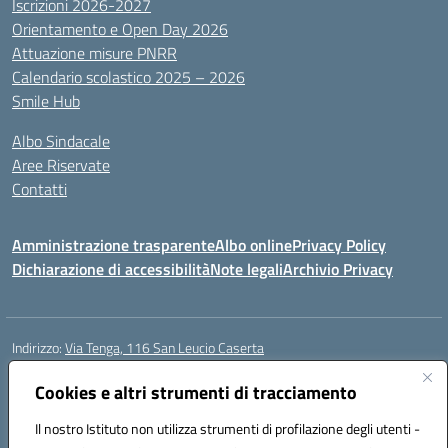
Iscrizioni 2026-2027
Orientamento e Open Day 2026
Attuazione misure PNRR
Calendario scolastico 2025 – 2026
Smile Hub
Albo Sindacale
Aree Riservate
Contatti
Amministrazione trasparente
Albo online
Privacy Policy
Dichiarazione di accessibilità
Note legali
Archivio Privacy
Indirizzo:
Via Tenga, 116 San Leucio Caserta
Centralino:
0823304917
Email:
ceis042009@istruzione.it
Posta elettronica certificata (PEC):
Cookies e altri strumenti di tracciamento
ceis042009@pec.istruzione.it
Codice fiscale: 93098380616
Il nostro Istituto non utilizza strumenti di profilazione degli utenti -
Codice meccanografico:
CEIS042009