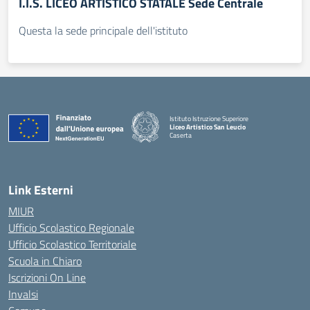
I.I.S. LICEO ARTISTICO STATALE Sede Centrale
Questa la sede principale dell'istituto
Istituto Istruzione Superiore
Liceo Artistico San Leucio
Caserta
— Visita la pagina iniziale della scuola
Link Esterni
MIUR
Ufficio Scolastico Regionale
Ufficio Scolastico Territoriale
Scuola in Chiaro
Iscrizioni On Line
Invalsi