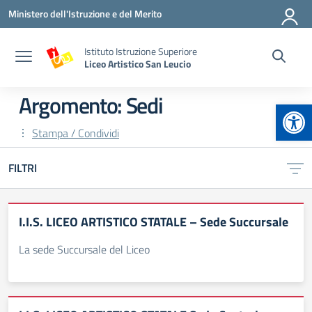
Vai ai contenuti
Vai al menu di navigazione
Vai al footer
Ministero dell'Istruzione e del Merito
Istituto Istruzione Superiore
Liceo Artistico San Leucio
Argomento: Sedi
Apr
Stampa / Condividi
FILTRI
I.I.S. LICEO ARTISTICO STATALE – Sede Succursale
La sede Succursale del Liceo