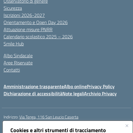
Osservatorio di genere
Sicurezza
Iscrizioni 2026-2027
Orientamento e Open Day 2026
Attuazione misure PNRR
Calendario scolastico 2025 – 2026
Smile Hub
Albo Sindacale
Aree Riservate
Contatti
Amministrazione trasparente
Albo online
Privacy Policy
Dichiarazione di accessibilità
Note legali
Archivio Privacy
Indirizzo:
Via Tenga, 116 San Leucio Caserta
Centralino:
0823304917
Email:
ceis042009@istruzione.it
Posta elettronica certificata (PEC):
Cookies e altri strumenti di tracciamento
ceis042009@pec.istruzione.it