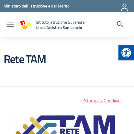
Vai ai contenuti
Vai al menu di navigazione
Vai al footer
Ministero dell'Istruzione e del Merito
Istituto Istruzione Superiore
Liceo Artistico San Leucio
Apr
Rete TAM
Stampa / Condividi