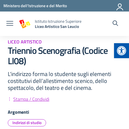
Vai ai contenuti
Vai al menu di navigazione
Vai al footer
Ministero dell'Istruzione e del Merito
Istituto Istruzione Superiore
Liceo Artistico San Leucio
LICEO ARTISTICO
Apr
Triennio Scenografia (Codice
LI08)
L'indirizzo forma lo studente sugli elementi
costitutivi dell’allestimento scenico, dello
spettacolo, del teatro e del cinema.
Stampa / Condividi
Argomenti
Indirizzi di studio