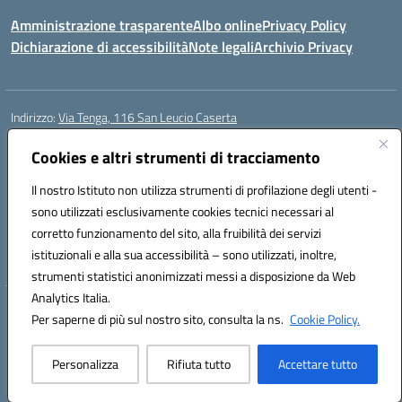
Amministrazione trasparente
Albo online
Privacy Policy
Dichiarazione di accessibilità
Note legali
Archivio Privacy
Indirizzo:
Via Tenga, 116 San Leucio Caserta
Centralino:
0823304917
Email:
ceis042009@istruzione.it
Posta elettronica certificata (PEC):
ceis042009@pec.istruzione.it
Cookies e altri strumenti di tracciamento
Codice fiscale: 93098380616
Il nostro Istituto non utilizza strumenti di profilazione degli utenti -
Codice meccanografico:
CEIS042009
sono utilizzati esclusivamente cookies tecnici necessari al
Codice Indice delle Pubbliche Amministrazioni (IPA): islasleu
corretto funzionamento del sito, alla fruibilità dei servizi
Codice unico di fatturazione (CUF): UFLTNX
istituzionali e alla sua accessibilità – sono utilizzati, inoltre,
strumenti statistici anonimizzati messi a disposizione da Web
Analytics Italia.
Hosting & Powered by 3D Solution S.r.l.
Per saperne di più sul nostro sito, consulta la ns.
Cookie Policy.
Concept & Design by Designers Italia
Personalizza
Rifiuta tutto
Accettare tutto