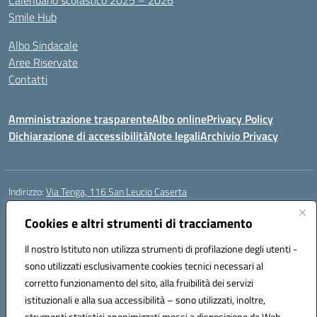
Calendario scolastico 2025 – 2026
Smile Hub
Albo Sindacale
Aree Riservate
Contatti
Amministrazione trasparente
Albo online
Privacy Policy
Dichiarazione di accessibilità
Note legali
Archivio Privacy
Indirizzo:
Via Tenga, 116 San Leucio Caserta
Centralino:
0823304917
Email:
ceis042009@istruzione.it
Posta elettronica certificata (PEC):
Cookies e altri strumenti di tracciamento
ceis042009@pec.istruzione.it
Codice fiscale: 93098380616
Il nostro Istituto non utilizza strumenti di profilazione degli utenti -
Codice meccanografico:
CEIS042009
sono utilizzati esclusivamente cookies tecnici necessari al
Codice Indice delle Pubbliche Amministrazioni (IPA): islasleu
corretto funzionamento del sito, alla fruibilità dei servizi
Codice unico di fatturazione (CUF): UFLTNX
istituzionali e alla sua accessibilità – sono utilizzati, inoltre,
strumenti statistici anonimizzati messi a disposizione da Web