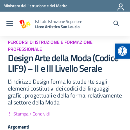
Vai ai contenuti
Vai al menu di navigazione
Vai al footer
Ministero dell'Istruzione e del Merito
Istituto Istruzione Superiore
Liceo Artistico San Leucio
PERCORSI DI ISTRUZIONE E FORMAZIONE
Apr
PROFESSIONALE
Design Arte della Moda (Codice
LIF9) – II e III Livello Serale
L'indirizzo Design forma lo studente sugli
elementi costitutivi dei codici dei linguaggi
grafici, progettuali e della forma, relativamente
al settore della Moda
Stampa / Condividi
Argomenti