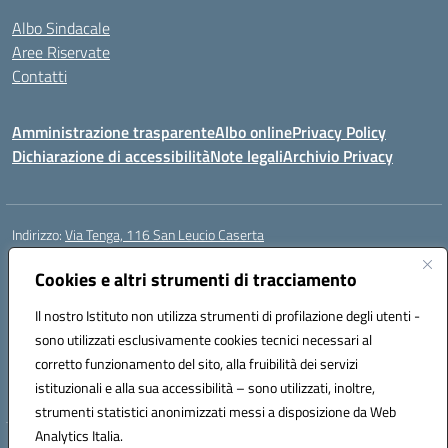
Albo Sindacale
Aree Riservate
Contatti
Amministrazione trasparente
Albo online
Privacy Policy
Dichiarazione di accessibilità
Note legali
Archivio Privacy
Indirizzo:
Via Tenga, 116 San Leucio Caserta
Centralino:
0823304917
Email:
ceis042009@istruzione.it
Cookies e altri strumenti di tracciamento
Posta elettronica certificata (PEC):
ceis042009@pec.istruzione.it
Codice fiscale: 93098380616
Il nostro Istituto non utilizza strumenti di profilazione degli utenti -
Codice meccanografico:
CEIS042009
sono utilizzati esclusivamente cookies tecnici necessari al
Codice Indice delle Pubbliche Amministrazioni (IPA): islasleu
corretto funzionamento del sito, alla fruibilità dei servizi
Codice unico di fatturazione (CUF): UFLTNX
istituzionali e alla sua accessibilità – sono utilizzati, inoltre,
strumenti statistici anonimizzati messi a disposizione da Web
Analytics Italia.