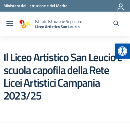
Vai ai contenuti
Vai al menu di navigazione
Vai al footer
Ministero dell'Istruzione e del Merito
Istituto Istruzione Superiore
Liceo Artistico San Leucio
Apr
Il Liceo Artistico San Leucio è
scuola capofila della Rete
Licei Artistici Campania
2023/25