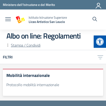
Vai ai contenuti
Vai al menu di navigazione
Vai al footer
Ministero dell'Istruzione e del Merito
Istituto Istruzione Superiore
Liceo Artistico San Leucio
Albo on line:
Regolamenti
Apr
Stampa / Condividi
FILTRI
Mobilità internazionale
Protocollo mobilità internazionale