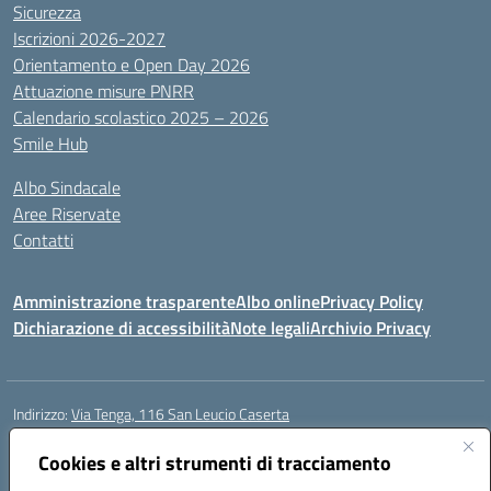
Sicurezza
Iscrizioni 2026-2027
Orientamento e Open Day 2026
Attuazione misure PNRR
Calendario scolastico 2025 – 2026
Smile Hub
Albo Sindacale
Aree Riservate
Contatti
Amministrazione trasparente
Albo online
Privacy Policy
Dichiarazione di accessibilità
Note legali
Archivio Privacy
Indirizzo:
Via Tenga, 116 San Leucio Caserta
Centralino:
0823304917
Email:
ceis042009@istruzione.it
Posta elettronica certificata (PEC):
Cookies e altri strumenti di tracciamento
ceis042009@pec.istruzione.it