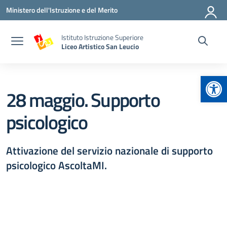
Vai ai contenuti
Vai al menu di navigazione
Vai al footer
Ministero dell'Istruzione e del Merito
Istituto Istruzione Superiore
Liceo Artistico San Leucio
Apr
28 maggio. Supporto
psicologico
Attivazione del servizio nazionale di supporto
psicologico AscoltaMI.