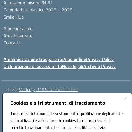
Attuazione misure PNRR
Calendario scolastico 2025 – 2026
Smile Hub
Albo Sindacale
Aree Riservate
Contatti
Amministrazione trasparente
Albo online
Privacy Policy
Dichiarazione di accessibilità
Note legali
Archivio Privacy
Indirizzo:
Via Tenga, 116 San Leucio Caserta
Centralino:
0823304917
Email:
ceis042009@istruzione.it
Posta elettronica certificata (PEC):
Cookies e altri strumenti di tracciamento
ceis042009@pec.istruzione.it
Codice fiscale: 93098380616
Il nostro Istituto non utilizza strumenti di profilazione degli utenti -
Codice meccanografico:
CEIS042009
sono utilizzati esclusivamente cookies tecnici necessari al
Codice Indice delle Pubbliche Amministrazioni (IPA): islasleu
corretto funzionamento del sito, alla fruibilità dei servizi
Codice unico di fatturazione (CUF): UFLTNX