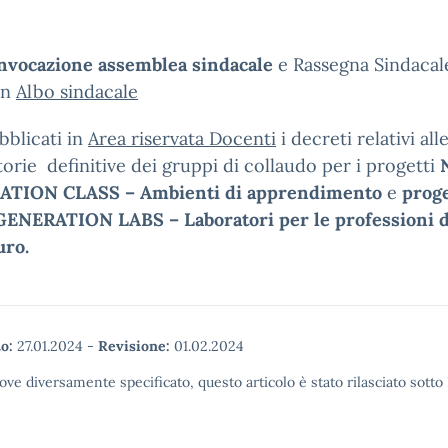
vocazione assemblea sindacale
e Rassegna Sindacal
in
Albo sindacale
blicati in
Area riservata Docenti
i decreti relativi all
orie definitive dei gruppi di collaudo per i progetti
TION CLASS – Ambienti di apprendimento
e
proge
ENERATION LABS – Laboratori per le professioni di
uro.
o:
27.01.2024
-
Revisione:
01.02.2024
ove diversamente specificato, questo articolo è stato rilasciato sott