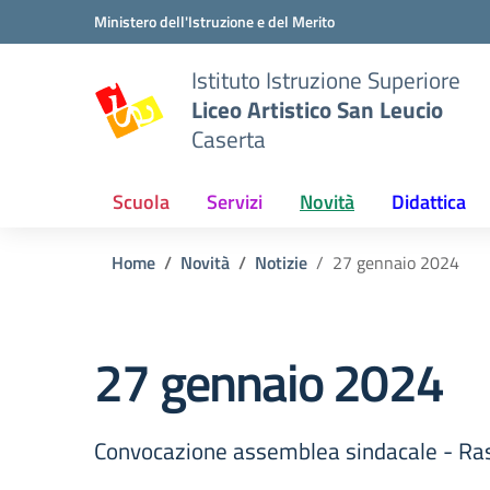
Vai ai contenuti
Vai al menu di navigazione
Vai al footer
Ministero dell'Istruzione e del Merito
Istituto Istruzione Superiore
Liceo Artistico San Leucio
Caserta
Scuola
Servizi
Novità
Didattica
Home
Novità
Notizie
27 gennaio 2024
27 gennaio 2024
Convocazione assemblea sindacale - Ra