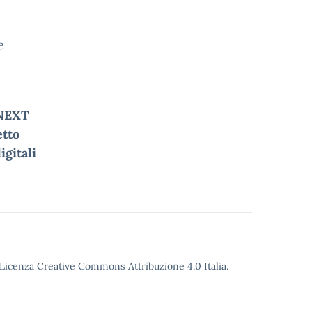
e
e
NEXT
tto
gitali
o Licenza Creative Commons Attribuzione 4.0 Italia.