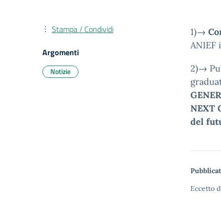
Stampa / Condividi
1)→
Con
ANIEF 
Argomenti
2)→ Pub
Notizie
graduat
GENERA
NEXT G
del fut
Pubblicat
Eccetto d