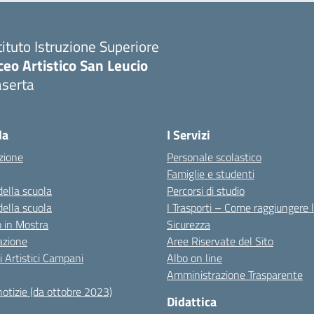
tituto Istruzione Superiore
ceo Artistico San Leucio
aserta
Visita la pagina iniziale della scuola
la
I Servizi
zione
Personale scolastico
Famiglie e studenti
della scuola
Percorsi di studio
della scuola
I Trasporti – Come raggiungere 
co in Mostra
Sicurezza
azione
Aree Riservate del Sito
i Artistici Campani
Albo on line
Amministrazione Trasparente
notizie (da ottobre 2023)
Didattica