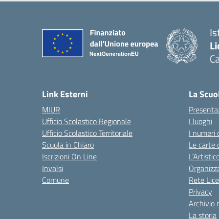
Is
Li
C
— 
Link Esterni
La Scuo
MIUR
Presenta
Ufficio Scolastico Regionale
I luoghi
Ufficio Scolastico Territoriale
I numeri 
Scuola in Chiaro
Le carte 
Iscrizioni On Line
L’Artisti
Invalsi
Organizz
Comune
Rete Lice
Privacy
Archivio 
La storia