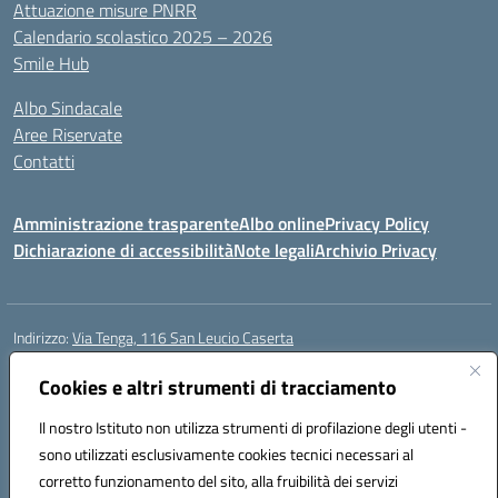
Attuazione misure PNRR
Calendario scolastico 2025 – 2026
Smile Hub
Albo Sindacale
Aree Riservate
Contatti
Amministrazione trasparente
Albo online
Privacy Policy
Dichiarazione di accessibilità
Note legali
Archivio Privacy
Indirizzo:
Via Tenga, 116 San Leucio Caserta
Centralino:
0823304917
Email:
ceis042009@istruzione.it
Posta elettronica certificata (PEC):
Cookies e altri strumenti di tracciamento
ceis042009@pec.istruzione.it
Codice fiscale: 93098380616
Il nostro Istituto non utilizza strumenti di profilazione degli utenti -
Codice meccanografico:
CEIS042009
sono utilizzati esclusivamente cookies tecnici necessari al
Codice Indice delle Pubbliche Amministrazioni (IPA): islasleu
corretto funzionamento del sito, alla fruibilità dei servizi
Codice unico di fatturazione (CUF): UFLTNX