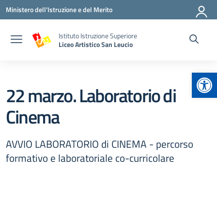
Vai ai contenuti
Vai al menu di navigazione
Vai al footer
Ministero dell'Istruzione e del Merito
Istituto Istruzione Superiore
Liceo Artistico San Leucio
Apr
22 marzo. Laboratorio di
Cinema
AVVIO LABORATORIO di CINEMA - percorso
formativo e laboratoriale co-curricolare