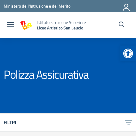
Vai ai contenuti
Vai al menu di navigazione
Vai al footer
Ministero dell'Istruzione e del Merito
Istituto Istruzione Superiore
Liceo Artistico San Leucio
Apr
Polizza Assicurativa
FILTRI