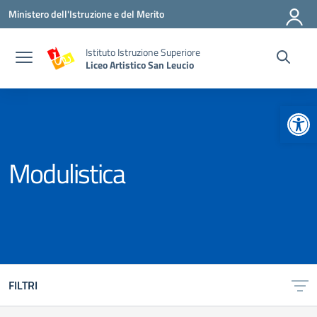
Vai ai contenuti
Vai al menu di navigazione
Vai al footer
Ministero dell'Istruzione e del Merito
Istituto Istruzione Superiore
Liceo Artistico San Leucio
Apr
Modulistica
FILTRI