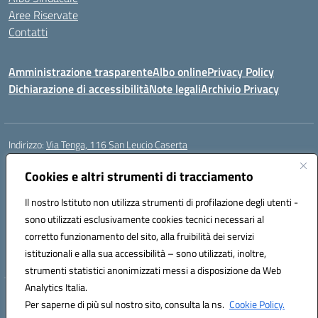
Aree Riservate
Contatti
Amministrazione trasparente
Albo online
Privacy Policy
Dichiarazione di accessibilità
Note legali
Archivio Privacy
Indirizzo:
Via Tenga, 116 San Leucio Caserta
Centralino:
0823304917
Email:
ceis042009@istruzione.it
Posta elettronica certificata (PEC):
Cookies e altri strumenti di tracciamento
ceis042009@pec.istruzione.it
Codice fiscale: 93098380616
Il nostro Istituto non utilizza strumenti di profilazione degli utenti -
Codice meccanografico:
CEIS042009
sono utilizzati esclusivamente cookies tecnici necessari al
Codice Indice delle Pubbliche Amministrazioni (IPA): islasleu
corretto funzionamento del sito, alla fruibilità dei servizi
Codice unico di fatturazione (CUF): UFLTNX
istituzionali e alla sua accessibilità – sono utilizzati, inoltre,
strumenti statistici anonimizzati messi a disposizione da Web
Analytics Italia.
Hosting & Powered by 3D Solution S.r.l.
Per saperne di più sul nostro sito, consulta la ns.
Cookie Policy.
Concept & Design by Designers Italia