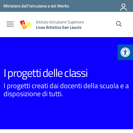
Vai ai contenuti
Vai al menu di navigazione
Vai al footer
Ministero dell'Istruzione e del Merito
Istituto Istruzione Superiore
Liceo Artistico San Leucio
Apr
I progetti delle classi
I progetti creati dai docenti della scuola e a
disposizione di tutti.