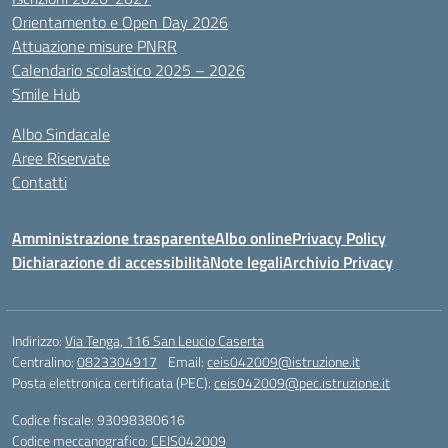
Orientamento e Open Day 2026
Attuazione misure PNRR
Calendario scolastico 2025 – 2026
Smile Hub
Albo Sindacale
Aree Riservate
Contatti
Amministrazione trasparente
Albo online
Privacy Policy
Dichiarazione di accessibilità
Note legali
Archivio Privacy
Indirizzo:
Via Tenga, 116 San Leucio Caserta
Centralino:
0823304917
Email:
ceis042009@istruzione.it
Posta elettronica certificata (PEC):
ceis042009@pec.istruzione.it
Codice fiscale: 93098380616
Codice meccanografico:
CEIS042009