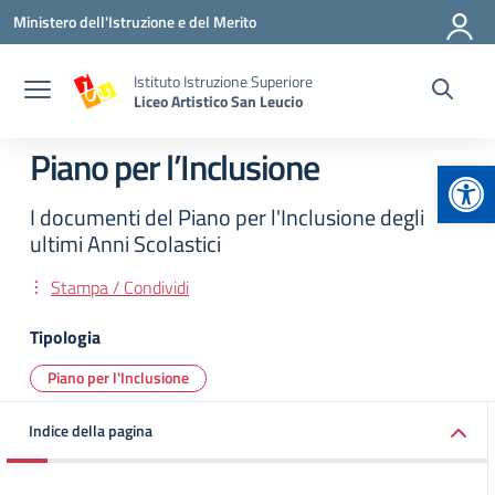
Vai ai contenuti
Vai al menu di navigazione
Vai al footer
Ministero dell'Istruzione e del Merito
Istituto Istruzione Superiore
Liceo Artistico San Leucio
Piano per l’Inclusione
Apr
I documenti del Piano per l'Inclusione degli
ultimi Anni Scolastici
Stampa / Condividi
Tipologia
Piano per l'Inclusione
Indice della pagina