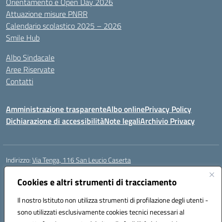
Orientamento e Open Day 2026
Attuazione misure PNRR
Calendario scolastico 2025 – 2026
Smile Hub
Albo Sindacale
Aree Riservate
Contatti
Amministrazione trasparente
Albo online
Privacy Policy
Dichiarazione di accessibilità
Note legali
Archivio Privacy
Indirizzo:
Via Tenga, 116 San Leucio Caserta
Centralino:
0823304917
Email:
ceis042009@istruzione.it
Posta elettronica certificata (PEC):
Cookies e altri strumenti di tracciamento
ceis042009@pec.istruzione.it
Codice fiscale: 93098380616
Il nostro Istituto non utilizza strumenti di profilazione degli utenti -
Codice meccanografico:
CEIS042009
sono utilizzati esclusivamente cookies tecnici necessari al
Codice Indice delle Pubbliche Amministrazioni (IPA): islasleu