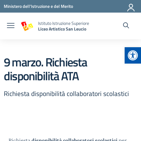
Vai ai contenuti
Vai al menu di navigazione
Vai al footer
Ministero dell'Istruzione e del Merito
Istituto Istruzione Superiore
Liceo Artistico San Leucio
Apr
9 marzo. Richiesta
disponibilità ATA
Richiesta disponibilità collaboratori scolastici
Richiesta
disponibilità collaboratori scolastici
per