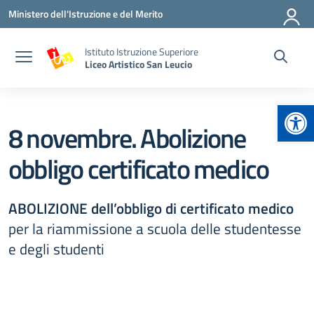
Vai ai contenuti
Vai al menu di navigazione
Vai al footer
Ministero dell'Istruzione e del Merito
Istituto Istruzione Superiore
Liceo Artistico San Leucio
Apr
8 novembre. Abolizione
obbligo certificato medico
ABOLIZIONE dell’obbligo di certificato medico
per la riammissione a scuola delle studentesse
e degli studenti