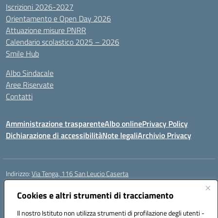
Iscrizioni 2026-2027
Orientamento e Open Day 2026
Attuazione misure PNRR
Calendario scolastico 2025 – 2026
Smile Hub
Albo Sindacale
Aree Riservate
Contatti
Amministrazione trasparente
Albo online
Privacy Policy
Dichiarazione di accessibilità
Note legali
Archivio Privacy
Indirizzo:
Via Tenga, 116 San Leucio Caserta
Centralino:
0823304917
Email:
ceis042009@istruzione.it
Posta elettronica certificata (PEC):
Cookies e altri strumenti di tracciamento
ceis042009@pec.istruzione.it
Codice fiscale: 93098380616
Il nostro Istituto non utilizza strumenti di profilazione degli utenti -