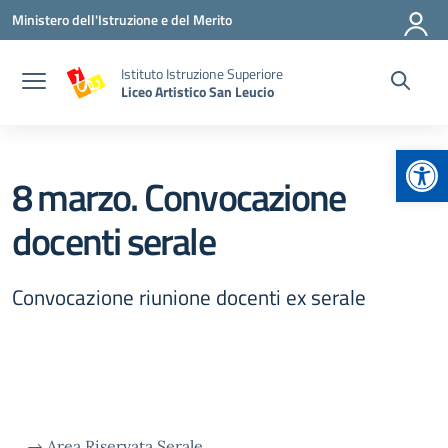
Vai ai contenuti
Vai al menu di navigazione
Vai al footer
Ministero dell'Istruzione e del Merito
Istituto Istruzione Superiore
Liceo Artistico San Leucio
Apr
8 marzo. Convocazione
docenti serale
Convocazione riunione docenti ex serale
→
Area Riservata Serale