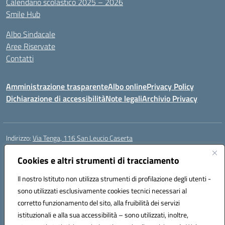
Calendario scolastico 2025 – 2026
Smile Hub
Albo Sindacale
Aree Riservate
Contatti
Amministrazione trasparente
Albo online
Privacy Policy
Dichiarazione di accessibilità
Note legali
Archivio Privacy
Indirizzo:
Via Tenga, 116 San Leucio Caserta
Centralino:
0823304917
Email:
ceis042009@istruzione.it
Posta elettronica certificata (PEC):
Cookies e altri strumenti di tracciamento
ceis042009@pec.istruzione.it
Codice fiscale: 93098380616
Il nostro Istituto non utilizza strumenti di profilazione degli utenti -
Codice meccanografico:
CEIS042009
sono utilizzati esclusivamente cookies tecnici necessari al
Codice Indice delle Pubbliche Amministrazioni (IPA): islasleu
corretto funzionamento del sito, alla fruibilità dei servizi
Codice unico di fatturazione (CUF): UFLTNX
istituzionali e alla sua accessibilità – sono utilizzati, inoltre,