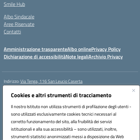
Smile Hub
Albo Sindacale
Aree Riservate
Contatti
Amministrazione trasparente
Albo online
Privacy Policy
Dichiarazione di accessibilità
Note legali
Archivio Privacy
Indirizzo:
Via Tenga, 116 San Leucio Caserta
Centralino:
0823304917
Email:
ceis042009@istruzione.it
Posta elettronica certificata (PEC):
Cookies e altri strumenti di tracciamento
ceis042009@pec.istruzione.it
Codice fiscale: 93098380616
Il nostro Istituto non utilizza strumenti di profilazione degli utenti -
Codice meccanografico:
CEIS042009
sono utilizzati esclusivamente cookies tecnici necessari al
Codice Indice delle Pubbliche Amministrazioni (IPA): islasleu
corretto funzionamento del sito, alla fruibilità dei servizi
Codice unico di fatturazione (CUF): UFLTNX
istituzionali e alla sua accessibilità – sono utilizzati, inoltre,
strumenti statistici anonimizzati messi a disposizione da Web