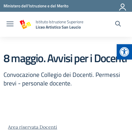
Vai ai contenuti
Vai al menu di navigazione
Vai al footer
Ministero dell'Istruzione e del Merito
Istituto Istruzione Superiore
Liceo Artistico San Leucio
Apr
8 maggio. Avvisi per i Docenti
Convocazione Collegio dei Docenti. Permessi
brevi - personale docente.
Area riservata Docenti