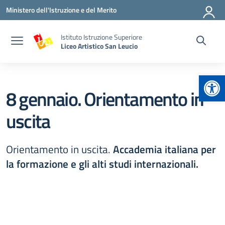
Vai ai contenuti
Vai al menu di navigazione
Vai al footer
Ministero dell'Istruzione e del Merito
Istituto Istruzione Superiore
Liceo Artistico San Leucio
Apr
8 gennaio. Orientamento in
uscita
Orientamento in uscita.
Accademia italiana per
la formazione e gli alti studi internazionali.