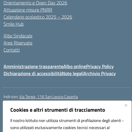
Orientamento e Open Day 2026
Attuazione misure PNRR
Calendario scolastico 2025 – 2026
Smile Hub
Albo Sindacale
Aree Riservate
Contatti
Amministrazione trasparente
Albo online
Privacy Policy
Dichiarazione di accessibilità
Note legali
Archivio Privacy
Indirizzo:
Via Tenga, 116 San Leucio Caserta
Centralino:
0823304917
Email:
ceis042009@istruzione.it
Posta elettronica certificata (PEC):
Cookies e altri strumenti di tracciamento
ceis042009@pec.istruzione.it
Codice fiscale: 93098380616
Il nostro Istituto non utilizza strumenti di profilazione degli utenti -
Codice meccanografico:
CEIS042009
sono utilizzati esclusivamente cookies tecnici necessari al