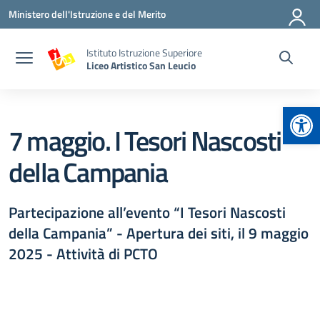
Vai ai contenuti
Vai al menu di navigazione
Vai al footer
Ministero dell'Istruzione e del Merito
Istituto Istruzione Superiore
Liceo Artistico San Leucio
Apr
7 maggio. I Tesori Nascosti
della Campania
Partecipazione all’evento “I Tesori Nascosti
della Campania” - Apertura dei siti, il 9 maggio
2025 - Attività di PCTO