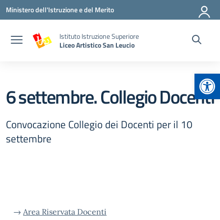
Vai ai contenuti
Vai al menu di navigazione
Vai al footer
Ministero dell'Istruzione e del Merito
Istituto Istruzione Superiore
Liceo Artistico San Leucio
Apr
6 settembre. Collegio Docenti
Convocazione Collegio dei Docenti per il 10
settembre
→
Area Riservata Docenti