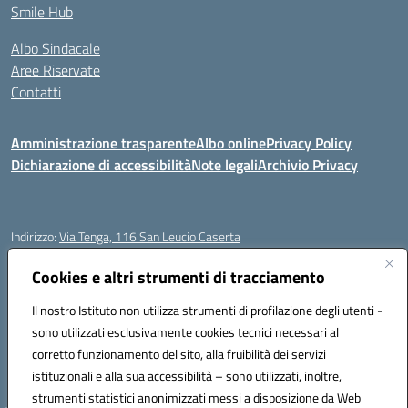
Smile Hub
Albo Sindacale
Aree Riservate
Contatti
Amministrazione trasparente
Albo online
Privacy Policy
Dichiarazione di accessibilità
Note legali
Archivio Privacy
Indirizzo:
Via Tenga, 116 San Leucio Caserta
Centralino:
0823304917
Email:
ceis042009@istruzione.it
Posta elettronica certificata (PEC):
Cookies e altri strumenti di tracciamento
ceis042009@pec.istruzione.it
Codice fiscale: 93098380616
Il nostro Istituto non utilizza strumenti di profilazione degli utenti -
Codice meccanografico:
CEIS042009
sono utilizzati esclusivamente cookies tecnici necessari al
Codice Indice delle Pubbliche Amministrazioni (IPA): islasleu
corretto funzionamento del sito, alla fruibilità dei servizi
Codice unico di fatturazione (CUF): UFLTNX
istituzionali e alla sua accessibilità – sono utilizzati, inoltre,
strumenti statistici anonimizzati messi a disposizione da Web