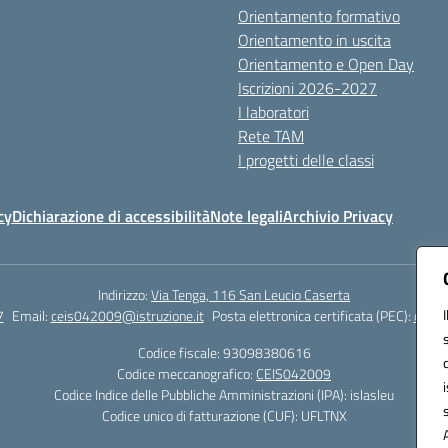
Orientamento formativo
Orientamento in uscita
Orientamento e Open Day
Iscrizioni 2026-2027
I laboratori
Rete TAM
I progetti delle classi
cy
Dichiarazione di accessibilità
Note legali
Archivio Privacy
Indirizzo:
Via Tenga, 116 San Leucio Caserta
7
Email:
ceis042009@istruzione.it
Posta elettronica certificata (PEC):
ceis0
Codice fiscale: 93098380616
Codice meccanografico:
CEIS042009
Codice Indice delle Pubbliche Amministrazioni (IPA): islasleu
Codice unico di fatturazione (CUF): UFLTNX