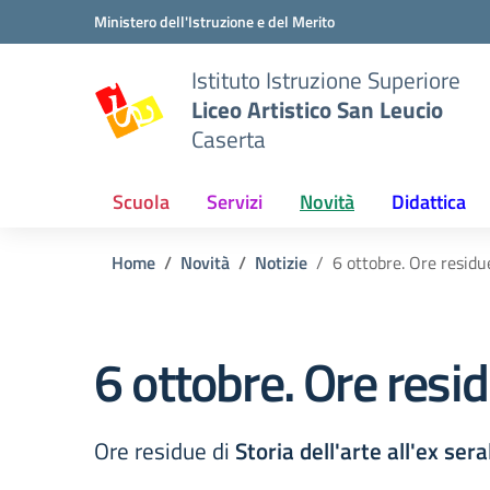
Vai ai contenuti
Vai al menu di navigazione
Vai al footer
Ministero dell'Istruzione e del Merito
Istituto Istruzione Superiore
Liceo Artistico San Leucio
Caserta
Scuola
Servizi
Novità
Didattica
Home
Novità
Notizie
6 ottobre. Ore residu
6 ottobre. Ore resi
Ore residue di
Storia dell'arte all'ex ser