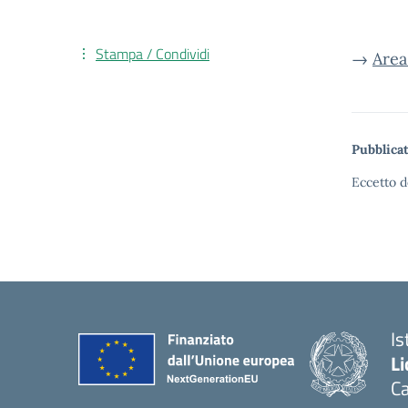
Stampa / Condividi
→
Area
Pubblicat
Eccetto d
Is
Li
C