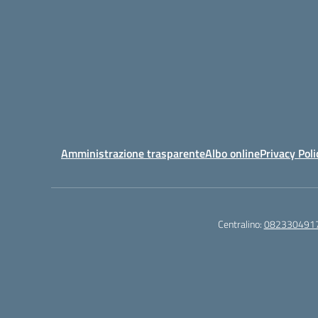
Amministrazione trasparente
Albo online
Privacy Poli
Centralino:
082330491