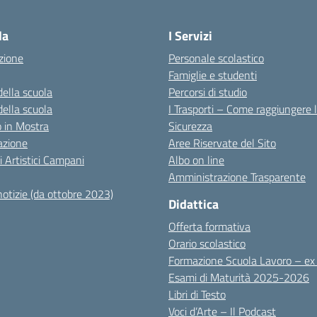
Visita la pagina iniziale della scuola
la
I Servizi
zione
Personale scolastico
Famiglie e studenti
della scuola
Percorsi di studio
della scuola
I Trasporti – Come raggiungere 
co in Mostra
Sicurezza
azione
Aree Riservate del Sito
i Artistici Campani
Albo on line
Amministrazione Trasparente
notizie (da ottobre 2023)
Didattica
Offerta formativa
Orario scolastico
Formazione Scuola Lavoro – e
Esami di Maturità 2025-2026
Libri di Testo
Voci d’Arte – Il Podcast