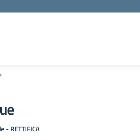
e
due
ale - RETTIFICA