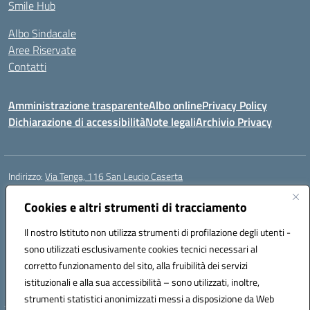
Smile Hub
Albo Sindacale
Aree Riservate
Contatti
Amministrazione trasparente
Albo online
Privacy Policy
Dichiarazione di accessibilità
Note legali
Archivio Privacy
Indirizzo:
Via Tenga, 116 San Leucio Caserta
Centralino:
0823304917
Email:
ceis042009@istruzione.it
Posta elettronica certificata (PEC):
Cookies e altri strumenti di tracciamento
ceis042009@pec.istruzione.it
Codice fiscale: 93098380616
Il nostro Istituto non utilizza strumenti di profilazione degli utenti -
Codice meccanografico:
CEIS042009
sono utilizzati esclusivamente cookies tecnici necessari al
Codice Indice delle Pubbliche Amministrazioni (IPA): islasleu
corretto funzionamento del sito, alla fruibilità dei servizi
Codice unico di fatturazione (CUF): UFLTNX
istituzionali e alla sua accessibilità – sono utilizzati, inoltre,
strumenti statistici anonimizzati messi a disposizione da Web