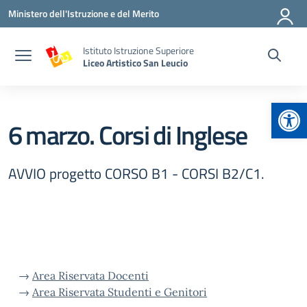
Vai ai contenuti
Vai al menu di navigazione
Vai al footer
Ministero dell'Istruzione e del Merito
Istituto Istruzione Superiore
Liceo Artistico San Leucio
Apr
6 marzo. Corsi di Inglese
AVVIO progetto CORSO B1 - CORSI B2/C1.
→
Area Riservata Docenti
→
Area Riservata Studenti e Genitori