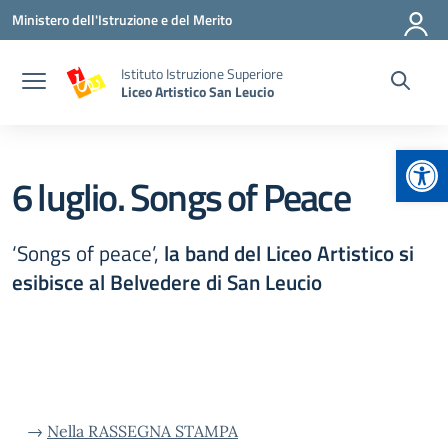
Vai ai contenuti
Vai al menu di navigazione
Vai al footer
Ministero dell'Istruzione e del Merito
Istituto Istruzione Superiore
Liceo Artistico San Leucio
Apr
6 luglio. Songs of Peace
‘Songs of peace’,
la band del Liceo Artistico si
esibisce al Belvedere di San Leucio
→
Nella RASSEGNA STAMPA