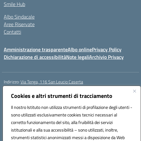
Smile Hub
Albo Sindacale
Aree Riservate
Contatti
Amministrazione trasparente
Albo online
Privacy Policy
Dichiarazione di accessibilità
Note legali
Archivio Privacy
Indirizzo:
Via Tenga, 116 San Leucio Caserta
Centralino:
0823304917
Email:
ceis042009@istruzione.it
Posta elettronica certificata (PEC):
Cookies e altri strumenti di tracciamento
ceis042009@pec.istruzione.it
Codice fiscale: 93098380616
Il nostro Istituto non utilizza strumenti di profilazione degli utenti -
Codice meccanografico:
CEIS042009
sono utilizzati esclusivamente cookies tecnici necessari al
Codice Indice delle Pubbliche Amministrazioni (IPA): islasleu
corretto funzionamento del sito, alla fruibilità dei servizi
Codice unico di fatturazione (CUF): UFLTNX
istituzionali e alla sua accessibilità – sono utilizzati, inoltre,
strumenti statistici anonimizzati messi a disposizione da Web