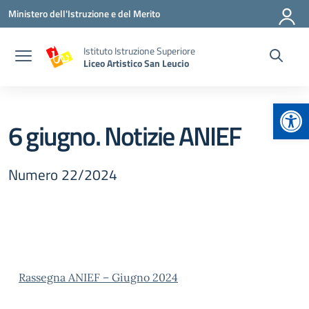
Vai ai contenuti
Vai al menu di navigazione
Vai al footer
Ministero dell'Istruzione e del Merito
Istituto Istruzione Superiore
Liceo Artistico San Leucio
Apr
6 giugno. Notizie ANIEF
Numero 22/2024
Rassegna ANIEF – Giugno 2024