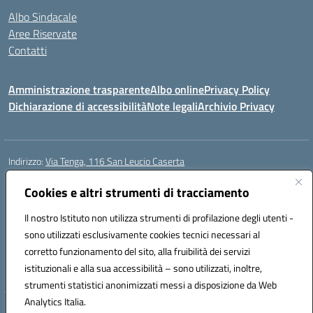
Albo Sindacale
Aree Riservate
Contatti
Amministrazione trasparente
Albo online
Privacy Policy
Dichiarazione di accessibilità
Note legali
Archivio Privacy
Indirizzo:
Via Tenga, 116 San Leucio Caserta
Centralino:
0823304917
Email:
ceis042009@istruzione.it
Posta elettronica certificata (PEC):
Cookies e altri strumenti di tracciamento
ceis042009@pec.istruzione.it
Codice fiscale: 93098380616
Il nostro Istituto non utilizza strumenti di profilazione degli utenti -
Codice meccanografico:
CEIS042009
sono utilizzati esclusivamente cookies tecnici necessari al
Codice Indice delle Pubbliche Amministrazioni (IPA): islasleu
corretto funzionamento del sito, alla fruibilità dei servizi
Codice unico di fatturazione (CUF): UFLTNX
istituzionali e alla sua accessibilità – sono utilizzati, inoltre,
strumenti statistici anonimizzati messi a disposizione da Web
Analytics Italia.
Hosting & Powered by 3D Solution S.r.l.