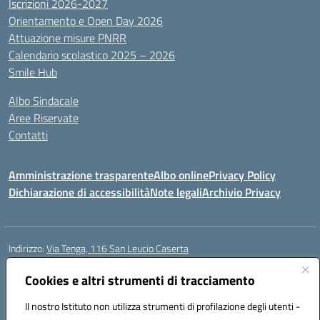
Iscrizioni 2026-2027
Orientamento e Open Day 2026
Attuazione misure PNRR
Calendario scolastico 2025 – 2026
Smile Hub
Albo Sindacale
Aree Riservate
Contatti
Amministrazione trasparente
Albo online
Privacy Policy
Dichiarazione di accessibilità
Note legali
Archivio Privacy
Indirizzo:
Via Tenga, 116 San Leucio Caserta
Centralino:
0823304917
Email:
ceis042009@istruzione.it
Posta elettronica certificata (PEC):
Cookies e altri strumenti di tracciamento
ceis042009@pec.istruzione.it
Codice fiscale: 93098380616
Il nostro Istituto non utilizza strumenti di profilazione degli utenti -
Codice meccanografico:
CEIS042009