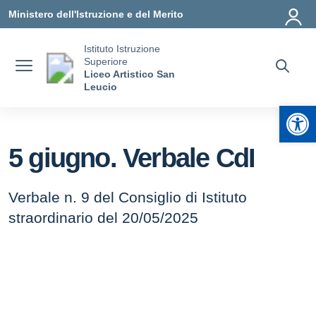
Vai ai contenuti
Vai al menu di navigazione
Vai al footer
Ministero dell'Istruzione e del Merito
Istituto Istruzione
Superiore
Liceo Artistico San
Leucio
Apr
5 giugno. Verbale CdI
Verbale n. 9 del Consiglio di Istituto
straordinario del 20/05/2025