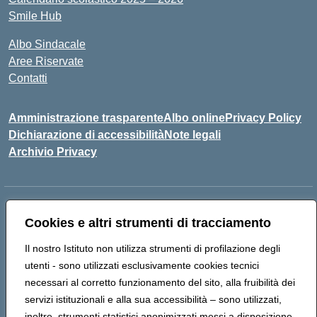
Smile Hub
Albo Sindacale
Aree Riservate
Contatti
Amministrazione trasparente
Albo online
Privacy Policy
Dichiarazione di accessibilità
Note legali
Archivio Privacy
Indirizzo:
Via Tenga, 116 San Leucio Caserta
Cookies e altri strumenti di tracciamento
Centralino:
0823304917
Email:
ceis042009@istruzione.it
Posta elettronica certificata (PEC):
ceis042009@pec.istruzione.it
Il nostro Istituto non utilizza strumenti di profilazione degli
Codice fiscale: 93098380616
utenti - sono utilizzati esclusivamente cookies tecnici
Codice meccanografico:
CEIS042009
necessari al corretto funzionamento del sito, alla fruibilità dei
Codice Indice delle Pubbliche Amministrazioni (IPA): islasleu
servizi istituzionali e alla sua accessibilità – sono utilizzati,
Codice unico di fatturazione (CUF): UFLTNX
inoltre, strumenti statistici anonimizzati messi a disposizione