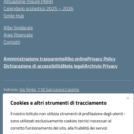
Attuazione misure PNRR
Calendario scolastico 2025 – 2026
Smile Hub
Albo Sindacale
Aree Riservate
Contatti
Amministrazione trasparente
Albo online
Privacy Policy
Dichiarazione di accessibilità
Note legali
Archivio Privacy
Indirizzo:
Via Tenga, 116 San Leucio Caserta
Centralino:
0823304917
Email:
ceis042009@istruzione.it
Posta elettronica certificata (PEC):
Cookies e altri strumenti di tracciamento
ceis042009@pec.istruzione.it
Codice fiscale: 93098380616
Il nostro Istituto non utilizza strumenti di profilazione degli utenti -
Codice meccanografico:
CEIS042009
sono utilizzati esclusivamente cookies tecnici necessari al
Codice Indice delle Pubbliche Amministrazioni (IPA): islasleu
corretto funzionamento del sito, alla fruibilità dei servizi
Codice unico di fatturazione (CUF): UFLTNX