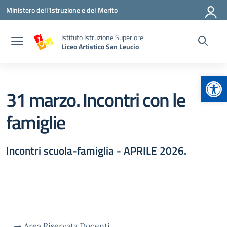
Vai ai contenuti
Vai al menu di navigazione
Vai al footer
Ministero dell'Istruzione e del Merito
Istituto Istruzione Superiore
Liceo Artistico San Leucio
Apr
31 marzo. Incontri con le
famiglie
Incontri scuola-famiglia - APRILE 2026.
→
Area Riservata Docenti