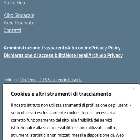
Smile Hub
Albo Sindacale
Aree Riservate
Contatti
Amministrazione trasparente
Albo online
Privacy Policy
Dichiarazione di accessibilità
Note legali
Archivio Privacy
Indirizzo:
Via Tenga, 116 San Leucio Caserta
Centralino:
0823304917
Email:
ceis042009@istruzione.it
Posta elettronica certificata (PEC):
Cookies e altri strumenti di tracciamento
ceis042009@pec.istruzione.it
Codice fiscale: 93098380616
Il nostro Istituto non utilizza strumenti di profilazione degli utenti -
Codice meccanografico:
CEIS042009
sono utilizzati esclusivamente cookies tecnici necessari al
Codice Indice delle Pubbliche Amministrazioni (IPA): islasleu
corretto funzionamento del sito, alla fruibilità dei servizi
Codice unico di fatturazione (CUF): UFLTNX
istituzionali e alla sua accessibilità – sono utilizzati, inoltre,
strumenti statistici anonimizzati messi a disposizione da Web