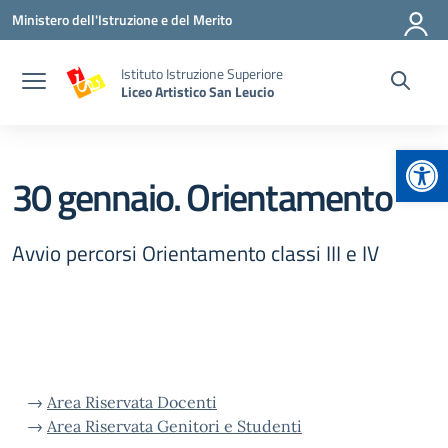
Vai ai contenuti
Vai al menu di navigazione
Vai al footer
Ministero dell'Istruzione e del Merito
Istituto Istruzione Superiore
Liceo Artistico San Leucio
Apr
30 gennaio. Orientamento
Avvio percorsi Orientamento classi III e IV
→
Area Riservata Docenti
→
Area Riservata Genitori e Studenti