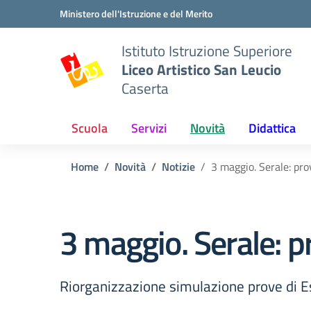
Vai ai contenuti
Vai al menu di navigazione
Vai al footer
Ministero dell'Istruzione e del Merito
Istituto Istruzione Superiore
Liceo Artistico San Leucio
Caserta
Scuola
Servizi
Novità
Didattica
Home
Novità
Notizie
3 maggio. Serale: pr
3 maggio. Serale: 
Riorganizzazione simulazione prove di Es