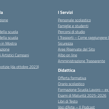
Visita la pagina iniziale della scuola
la
I Servizi
zione
Personale scolastico
Famiglie e studenti
della scuola
Percorsi di studio
della scuola
I Trasporti – Come raggiungere 
co in Mostra
Sicurezza
azione
Aree Riservate del Sito
i Artistici Campani
Albo on line
Amministrazione Trasparente
notizie (da ottobre 2023)
Didattica
Offerta formativa
Orario scolastico
Formazione Scuola Lavoro – e
Esami di Maturità 2025-2026
Libri di Testo
Voci d’Arte – Il Podcast