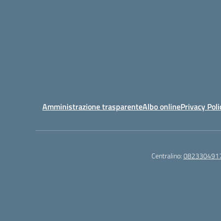
Amministrazione trasparente
Albo online
Privacy Poli
Centralino:
082330491