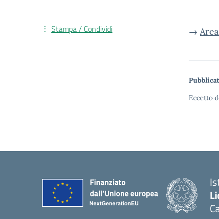
Stampa / Condividi
→
Area
Pubblicat
Eccetto d
Is
Li
C