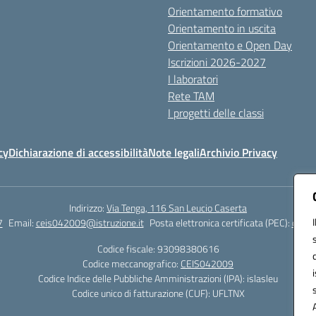
Orientamento formativo
Orientamento in uscita
Orientamento e Open Day
Iscrizioni 2026-2027
I laboratori
Rete TAM
I progetti delle classi
cy
Dichiarazione di accessibilità
Note legali
Archivio Privacy
Indirizzo:
Via Tenga, 116 San Leucio Caserta
7
Email:
ceis042009@istruzione.it
Posta elettronica certificata (PEC):
ceis0
Codice fiscale: 93098380616
Codice meccanografico:
CEIS042009
Codice Indice delle Pubbliche Amministrazioni (IPA): islasleu
Codice unico di fatturazione (CUF): UFLTNX