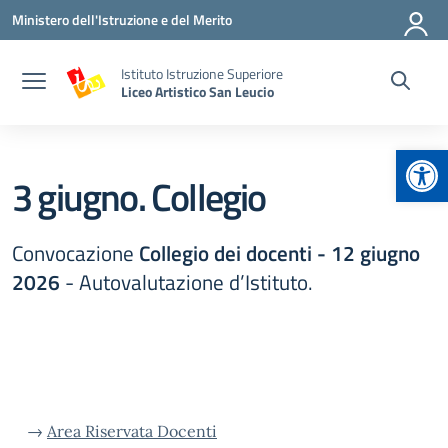
Vai ai contenuti
Vai al menu di navigazione
Vai al footer
Ministero dell'Istruzione e del Merito
Istituto Istruzione Superiore
Liceo Artistico San Leucio
Apr
3 giugno. Collegio
Convocazione
Collegio dei docenti - 12 giugno
2026
- Autovalutazione d’Istituto.
→
Area Riservata Docenti