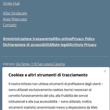
Smile Hub
Albo Sindacale
Aree Riservate
Contatti
Amministrazione trasparente
Albo online
Privacy Policy
Dichiarazione di accessibilità
Note legali
Archivio Privacy
Indirizzo:
Via Tenga, 116 San Leucio Caserta
Centralino:
0823304917
Email:
ceis042009@istruzione.it
Posta elettronica certificata (PEC):
Cookies e altri strumenti di tracciamento
ceis042009@pec.istruzione.it
Codice fiscale: 93098380616
Il nostro Istituto non utilizza strumenti di profilazione degli utenti -
Codice meccanografico:
CEIS042009
sono utilizzati esclusivamente cookies tecnici necessari al
Codice Indice delle Pubbliche Amministrazioni (IPA): islasleu
corretto funzionamento del sito, alla fruibilità dei servizi
Codice unico di fatturazione (CUF): UFLTNX
istituzionali e alla sua accessibilità – sono utilizzati, inoltre,
strumenti statistici anonimizzati messi a disposizione da Web