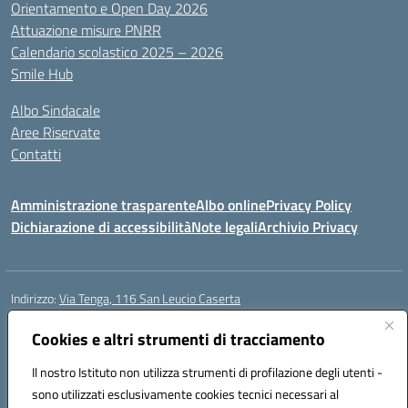
Orientamento e Open Day 2026
Attuazione misure PNRR
Calendario scolastico 2025 – 2026
Smile Hub
Albo Sindacale
Aree Riservate
Contatti
Amministrazione trasparente
Albo online
Privacy Policy
Dichiarazione di accessibilità
Note legali
Archivio Privacy
Indirizzo:
Via Tenga, 116 San Leucio Caserta
Centralino:
0823304917
Email:
ceis042009@istruzione.it
Posta elettronica certificata (PEC):
Cookies e altri strumenti di tracciamento
ceis042009@pec.istruzione.it
Codice fiscale: 93098380616
Il nostro Istituto non utilizza strumenti di profilazione degli utenti -
Codice meccanografico:
CEIS042009
sono utilizzati esclusivamente cookies tecnici necessari al