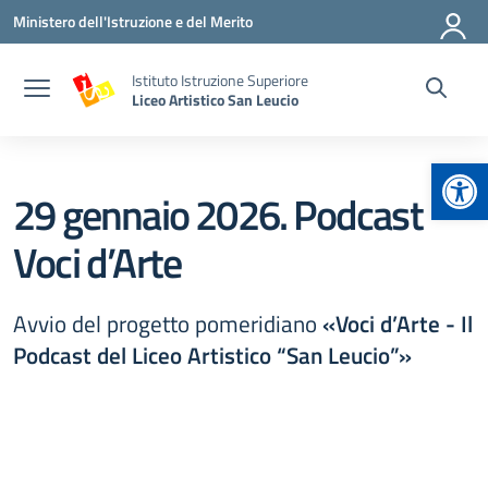
Vai ai contenuti
Vai al menu di navigazione
Vai al footer
Ministero dell'Istruzione e del Merito
Istituto Istruzione Superiore
Liceo Artistico San Leucio
Apr
29 gennaio 2026. Podcast
Voci d’Arte
Avvio del progetto pomeridiano
«Voci d’Arte - Il
Podcast del Liceo Artistico “San Leucio”»