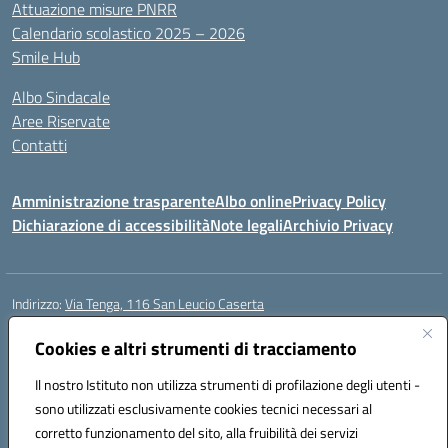
Attuazione misure PNRR
Calendario scolastico 2025 – 2026
Smile Hub
Albo Sindacale
Aree Riservate
Contatti
Amministrazione trasparente
Albo online
Privacy Policy
Dichiarazione di accessibilità
Note legali
Archivio Privacy
Indirizzo:
Via Tenga, 116 San Leucio Caserta
Centralino:
0823304917
Email:
ceis042009@istruzione.it
Posta elettronica certificata (PEC):
Cookies e altri strumenti di tracciamento
ceis042009@pec.istruzione.it
Codice fiscale: 93098380616
Il nostro Istituto non utilizza strumenti di profilazione degli utenti -
Codice meccanografico:
CEIS042009
sono utilizzati esclusivamente cookies tecnici necessari al
Codice Indice delle Pubbliche Amministrazioni (IPA): islasleu
corretto funzionamento del sito, alla fruibilità dei servizi
Codice unico di fatturazione (CUF): UFLTNX