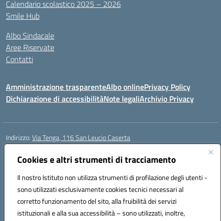
Calendario scolastico 2025 – 2026
Smile Hub
Albo Sindacale
Aree Riservate
Contatti
Amministrazione trasparente
Albo online
Privacy Policy
Dichiarazione di accessibilità
Note legali
Archivio Privacy
Indirizzo:
Via Tenga, 116 San Leucio Caserta
Centralino:
0823304917
Email:
ceis042009@istruzione.it
Posta elettronica certificata (PEC):
Cookies e altri strumenti di tracciamento
ceis042009@pec.istruzione.it
Codice fiscale: 93098380616
Il nostro Istituto non utilizza strumenti di profilazione degli utenti -
Codice meccanografico:
CEIS042009
sono utilizzati esclusivamente cookies tecnici necessari al
Codice Indice delle Pubbliche Amministrazioni (IPA): islasleu
corretto funzionamento del sito, alla fruibilità dei servizi
Codice unico di fatturazione (CUF): UFLTNX
istituzionali e alla sua accessibilità – sono utilizzati, inoltre,