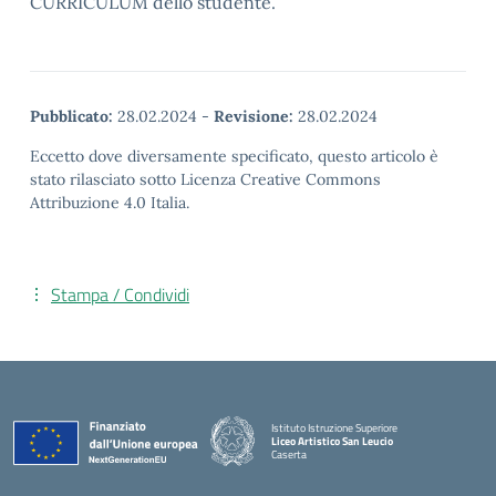
CURRICULUM dello studente.
Pubblicato:
28.02.2024
-
Revisione:
28.02.2024
Eccetto dove diversamente specificato, questo articolo è
stato rilasciato sotto Licenza Creative Commons
Attribuzione 4.0 Italia.
Stampa / Condividi
Istituto Istruzione Superiore
Liceo Artistico San Leucio
Caserta
— Visita la pagina iniziale della scuola