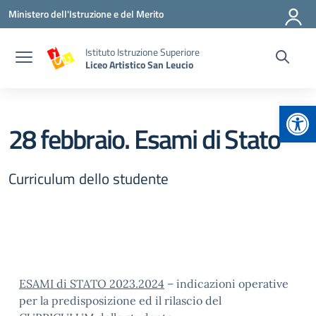
Vai ai contenuti
Vai al menu di navigazione
Vai al footer
Ministero dell'Istruzione e del Merito
Istituto Istruzione Superiore
Liceo Artistico San Leucio
Apr
28 febbraio. Esami di Stato
Curriculum dello studente
ESAMI di STATO 2023.2024
– indicazioni operative
per la predisposizione ed il rilascio del