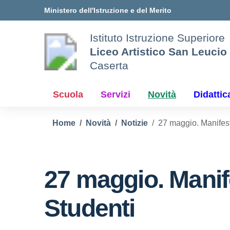
Vai ai contenuti
Vai al menu di navigazione
Vai al footer
Ministero dell'Istruzione e del Merito
Istituto Istruzione Superiore
Liceo Artistico San Leucio
Caserta
Scuola
Servizi
Novità
Didattic
Home
Novità
Notizie
27 maggio. Manifest
27 maggio. Manif
Studenti