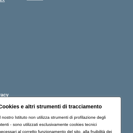
vacy
Cookies e altri strumenti di tracciamento
Il nostro Istituto non utilizza strumenti di profilazione degli
s042009@pec.istruzione.it
utenti - sono utilizzati esclusivamente cookies tecnici
necessari al corretto funzionamento del sito, alla fruibilità dei