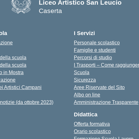
Liceo Artistico San Leucio
Caserta
— Visita la pagina iniziale della s
ola
I Servizi
azione
Personale scolastico
Famiglie e studenti
 della scuola
Percorsi di studio
 della scuola
I Trasporti – Come raggiunger
co in Mostra
Scuola
zazione
Sicurezza
ei Artistici Campani
Aree Riservate del Sito
Albo on line
notizie (da ottobre 2023)
Amministrazione Trasparente
Didattica
Offerta formativa
Orario scolastico
Formazione Scuola Lavoro –