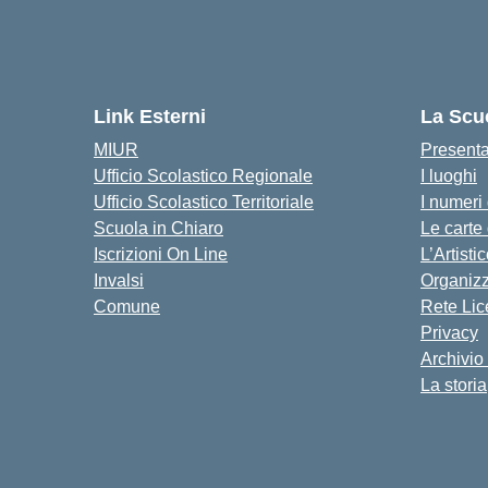
Link Esterni
La Scu
MIUR
Present
Ufficio Scolastico Regionale
I luoghi
Ufficio Scolastico Territoriale
I numeri
Scuola in Chiaro
Le carte
Iscrizioni On Line
L’Artisti
Invalsi
Organiz
Comune
Rete Lic
Privacy
Archivio 
La storia