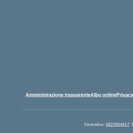
Amministrazione trasparente
Albo online
Privacy
Centralino:
0823304917