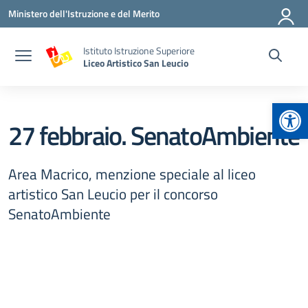
Vai ai contenuti
Vai al menu di navigazione
Vai al footer
Ministero dell'Istruzione e del Merito
Istituto Istruzione Superiore
Liceo Artistico San Leucio
Apr
27 febbraio. SenatoAmbiente
Area Macrico, menzione speciale al liceo
artistico San Leucio per il concorso
SenatoAmbiente