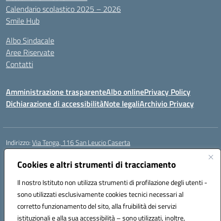
Calendario scolastico 2025 – 2026
Smile Hub
Albo Sindacale
Aree Riservate
Contatti
Amministrazione trasparente
Albo online
Privacy Policy
Dichiarazione di accessibilità
Note legali
Archivio Privacy
Indirizzo:
Via Tenga, 116 San Leucio Caserta
Centralino:
0823304917
Email:
ceis042009@istruzione.it
Posta elettronica certificata (PEC):
Cookies e altri strumenti di tracciamento
ceis042009@pec.istruzione.it
Codice fiscale: 93098380616
Il nostro Istituto non utilizza strumenti di profilazione degli utenti -
Codice meccanografico:
CEIS042009
sono utilizzati esclusivamente cookies tecnici necessari al
Codice Indice delle Pubbliche Amministrazioni (IPA): islasleu
corretto funzionamento del sito, alla fruibilità dei servizi
Codice unico di fatturazione (CUF): UFLTNX
istituzionali e alla sua accessibilità – sono utilizzati, inoltre,