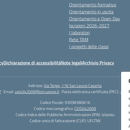
Orientamento formativo
Orientamento in uscita
Orientamento e Open Day
Iscrizioni 2026-2027
I laboratori
Rete TAM
I progetti delle classi
cy
Dichiarazione di accessibilità
Note legali
Archivio Privacy
Indirizzo:
Via Tenga, 116 San Leucio Caserta
7
Email:
ceis042009@istruzione.it
Posta elettronica certificata (PEC):
ceis0
Codice fiscale: 93098380616
Codice meccanografico:
CEIS042009
Codice Indice delle Pubbliche Amministrazioni (IPA): islasleu
Codice unico di fatturazione (CUF): UFLTNX