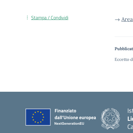
Stampa / Condividi
→
Area
Pubblicat
Eccetto d
Is
Li
C