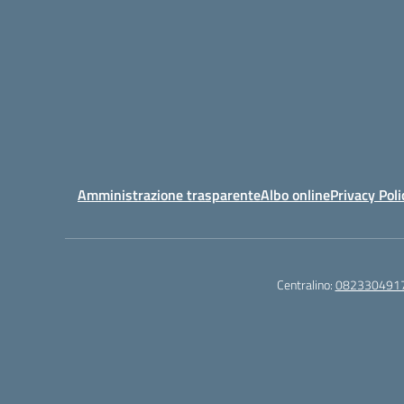
Amministrazione trasparente
Albo online
Privacy Poli
Centralino:
082330491