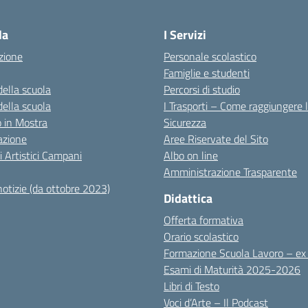
Visita la pagina iniziale della scuola
la
I Servizi
zione
Personale scolastico
Famiglie e studenti
della scuola
Percorsi di studio
della scuola
I Trasporti – Come raggiungere 
co in Mostra
Sicurezza
azione
Aree Riservate del Sito
i Artistici Campani
Albo on line
Amministrazione Trasparente
notizie (da ottobre 2023)
Didattica
Offerta formativa
Orario scolastico
Formazione Scuola Lavoro – e
Esami di Maturità 2025-2026
Libri di Testo
Voci d’Arte – Il Podcast