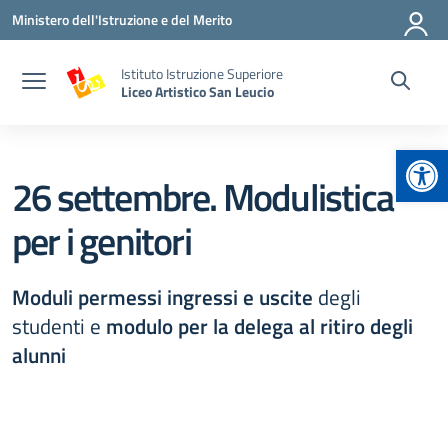
Vai ai contenuti
Vai al menu di navigazione
Vai al footer
Ministero dell'Istruzione e del Merito
Istituto Istruzione Superiore
Liceo Artistico San Leucio
Apr
26 settembre. Modulistica
per i genitori
Moduli permessi ingressi e uscite
degli
studenti e
modulo per la delega al ritiro degli
alunni