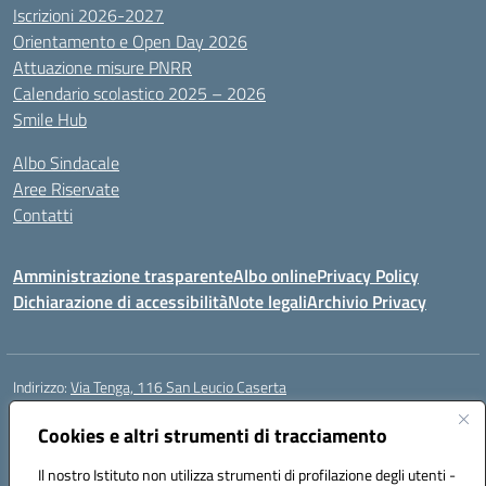
Iscrizioni 2026-2027
Orientamento e Open Day 2026
Attuazione misure PNRR
Calendario scolastico 2025 – 2026
Smile Hub
Albo Sindacale
Aree Riservate
Contatti
Amministrazione trasparente
Albo online
Privacy Policy
Dichiarazione di accessibilità
Note legali
Archivio Privacy
Indirizzo:
Via Tenga, 116 San Leucio Caserta
Centralino:
0823304917
Email:
ceis042009@istruzione.it
Posta elettronica certificata (PEC):
Cookies e altri strumenti di tracciamento
ceis042009@pec.istruzione.it
Codice fiscale: 93098380616
Il nostro Istituto non utilizza strumenti di profilazione degli utenti -