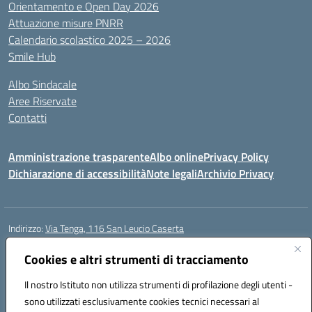
Orientamento e Open Day 2026
Attuazione misure PNRR
Calendario scolastico 2025 – 2026
Smile Hub
Albo Sindacale
Aree Riservate
Contatti
Amministrazione trasparente
Albo online
Privacy Policy
Dichiarazione di accessibilità
Note legali
Archivio Privacy
Indirizzo:
Via Tenga, 116 San Leucio Caserta
Centralino:
0823304917
Email:
ceis042009@istruzione.it
Posta elettronica certificata (PEC):
Cookies e altri strumenti di tracciamento
ceis042009@pec.istruzione.it
Codice fiscale: 93098380616
Il nostro Istituto non utilizza strumenti di profilazione degli utenti -
Codice meccanografico:
CEIS042009
sono utilizzati esclusivamente cookies tecnici necessari al