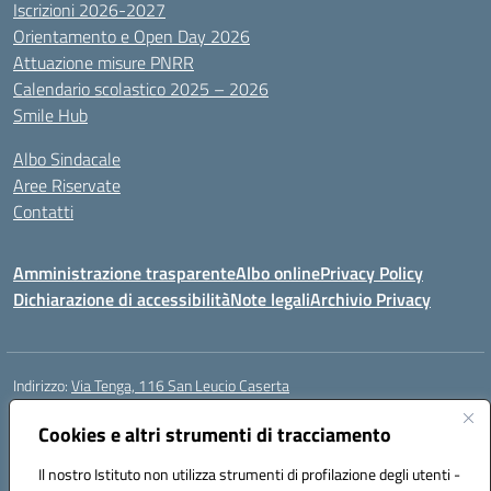
Iscrizioni 2026-2027
Orientamento e Open Day 2026
Attuazione misure PNRR
Calendario scolastico 2025 – 2026
Smile Hub
Albo Sindacale
Aree Riservate
Contatti
Amministrazione trasparente
Albo online
Privacy Policy
Dichiarazione di accessibilità
Note legali
Archivio Privacy
Indirizzo:
Via Tenga, 116 San Leucio Caserta
Centralino:
0823304917
Email:
ceis042009@istruzione.it
Posta elettronica certificata (PEC):
Cookies e altri strumenti di tracciamento
ceis042009@pec.istruzione.it
Codice fiscale: 93098380616
Il nostro Istituto non utilizza strumenti di profilazione degli utenti -