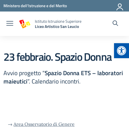
Vai ai contenuti
Vai al menu di navigazione
Vai al footer
Ministero dell'Istruzione e del Merito
Istituto Istruzione Superiore
Liceo Artistico San Leucio
Apr
23 febbraio. Spazio Donna
Avvio progetto “
Spazio Donna ETS – laboratori
maieutici
”. Calendario incontri.
→
Area Osservatorio di Genere