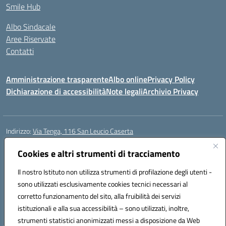
Smile Hub
Albo Sindacale
Aree Riservate
Contatti
Amministrazione trasparente
Albo online
Privacy Policy
Dichiarazione di accessibilità
Note legali
Archivio Privacy
Indirizzo:
Via Tenga, 116 San Leucio Caserta
Centralino:
0823304917
Email:
ceis042009@istruzione.it
Posta elettronica certificata (PEC):
Cookies e altri strumenti di tracciamento
ceis042009@pec.istruzione.it
Codice fiscale: 93098380616
Il nostro Istituto non utilizza strumenti di profilazione degli utenti -
Codice meccanografico:
CEIS042009
sono utilizzati esclusivamente cookies tecnici necessari al
Codice Indice delle Pubbliche Amministrazioni (IPA): islasleu
corretto funzionamento del sito, alla fruibilità dei servizi
Codice unico di fatturazione (CUF): UFLTNX
istituzionali e alla sua accessibilità – sono utilizzati, inoltre,
strumenti statistici anonimizzati messi a disposizione da Web