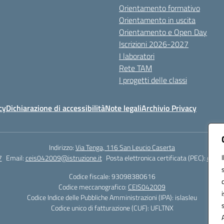
Orientamento formativo
Orientamento in uscita
Orientamento e Open Day
Iscrizioni 2026-2027
I laboratori
Rete TAM
I progetti delle classi
cy
Dichiarazione di accessibilità
Note legali
Archivio Privacy
Indirizzo:
Via Tenga, 116 San Leucio Caserta
7
Email:
ceis042009@istruzione.it
Posta elettronica certificata (PEC):
ceis0
Codice fiscale: 93098380616
Codice meccanografico:
CEIS042009
Codice Indice delle Pubbliche Amministrazioni (IPA): islasleu
Codice unico di fatturazione (CUF): UFLTNX