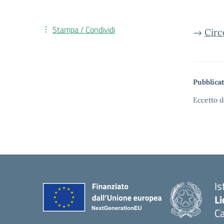
Stampa / Condividi
→
Circ
Pubblicat
Eccetto d
Is
Li
C