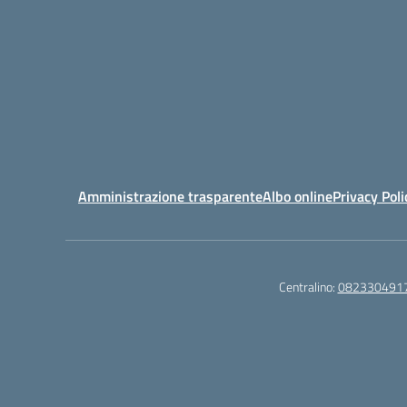
Amministrazione trasparente
Albo online
Privacy Poli
Centralino:
082330491