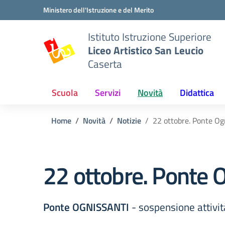
Vai ai contenuti
Vai al menu di navigazione
Vai al footer
Ministero dell'Istruzione e del Merito
Istituto Istruzione Superiore
Liceo Artistico San Leucio
Caserta
Scuola
Servizi
Novità
Didattica
Home
Novità
Notizie
22 ottobre. Ponte Og
22 ottobre. Ponte 
Ponte OGNISSANTI
- sospensione attivi