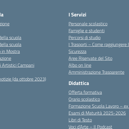
Visita la pagina iniziale della scuola
la
I Servizi
zione
Personale scolastico
Famiglie e studenti
della scuola
Percorsi di studio
della scuola
I Trasporti – Come raggiungere 
co in Mostra
Sicurezza
azione
Aree Riservate del Sito
i Artistici Campani
Albo on line
Amministrazione Trasparente
notizie (da ottobre 2023)
Didattica
Offerta formativa
Orario scolastico
Formazione Scuola Lavoro – e
Esami di Maturità 2025-2026
Libri di Testo
Voci d’Arte – Il Podcast