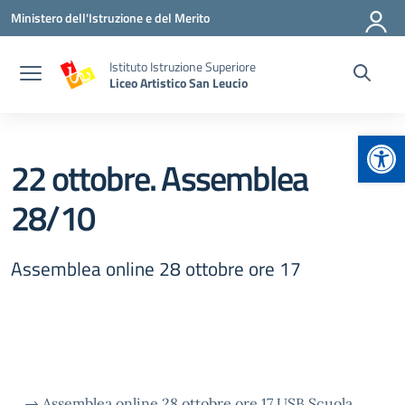
Vai ai contenuti
Vai al menu di navigazione
Vai al footer
Ministero dell'Istruzione e del Merito
Istituto Istruzione Superiore
Liceo Artistico San Leucio
Apr
22 ottobre. Assemblea
28/10
Assemblea online 28 ottobre ore 17
→
Assemblea online 28 ottobre ore 17
USB Scuola