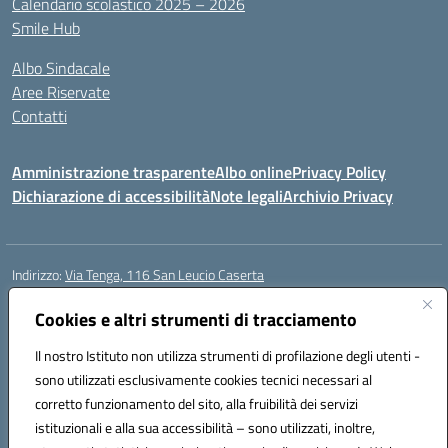
Calendario scolastico 2025 – 2026
Smile Hub
Albo Sindacale
Aree Riservate
Contatti
Amministrazione trasparente
Albo online
Privacy Policy
Dichiarazione di accessibilità
Note legali
Archivio Privacy
Indirizzo:
Via Tenga, 116 San Leucio Caserta
Centralino:
0823304917
Email:
ceis042009@istruzione.it
Posta elettronica certificata (PEC):
Cookies e altri strumenti di tracciamento
ceis042009@pec.istruzione.it
Codice fiscale: 93098380616
Il nostro Istituto non utilizza strumenti di profilazione degli utenti -
Codice meccanografico:
CEIS042009
sono utilizzati esclusivamente cookies tecnici necessari al
Codice Indice delle Pubbliche Amministrazioni (IPA): islasleu
corretto funzionamento del sito, alla fruibilità dei servizi
Codice unico di fatturazione (CUF): UFLTNX
istituzionali e alla sua accessibilità – sono utilizzati, inoltre,