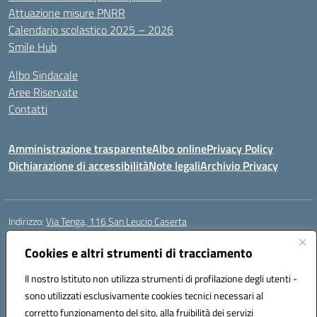
Attuazione misure PNRR
Calendario scolastico 2025 – 2026
Smile Hub
Albo Sindacale
Aree Riservate
Contatti
Amministrazione trasparente
Albo online
Privacy Policy
Dichiarazione di accessibilità
Note legali
Archivio Privacy
Indirizzo:
Via Tenga, 116 San Leucio Caserta
Centralino:
0823304917
Email:
ceis042009@istruzione.it
Posta elettronica certificata (PEC):
Cookies e altri strumenti di tracciamento
ceis042009@pec.istruzione.it
Codice fiscale: 93098380616
Il nostro Istituto non utilizza strumenti di profilazione degli utenti -
Codice meccanografico:
CEIS042009
sono utilizzati esclusivamente cookies tecnici necessari al
Codice Indice delle Pubbliche Amministrazioni (IPA): islasleu
corretto funzionamento del sito, alla fruibilità dei servizi