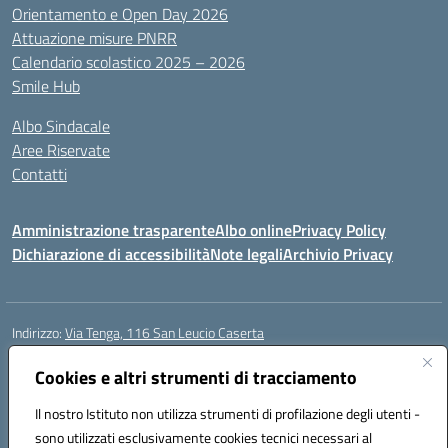
Orientamento e Open Day 2026
Attuazione misure PNRR
Calendario scolastico 2025 – 2026
Smile Hub
Albo Sindacale
Aree Riservate
Contatti
Amministrazione trasparente
Albo online
Privacy Policy
Dichiarazione di accessibilità
Note legali
Archivio Privacy
Indirizzo:
Via Tenga, 116 San Leucio Caserta
Centralino:
0823304917
Email:
ceis042009@istruzione.it
Posta elettronica certificata (PEC):
Cookies e altri strumenti di tracciamento
ceis042009@pec.istruzione.it
Codice fiscale: 93098380616
Il nostro Istituto non utilizza strumenti di profilazione degli utenti -
Codice meccanografico:
CEIS042009
sono utilizzati esclusivamente cookies tecnici necessari al