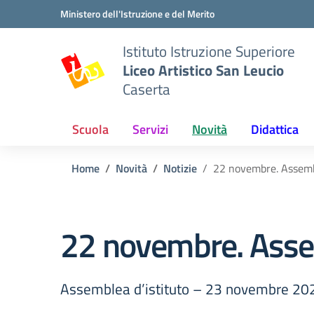
Vai ai contenuti
Vai al menu di navigazione
Vai al footer
Ministero dell'Istruzione e del Merito
Istituto Istruzione Superiore
Liceo Artistico San Leucio
Caserta
Scuola
Servizi
Novità
Didattica
Home
Novità
Notizie
22 novembre. Assembl
22 novembre. Assem
Assemblea d’istituto – 23 novembre 20