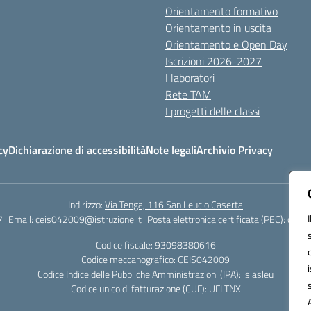
Orientamento formativo
Orientamento in uscita
Orientamento e Open Day
Iscrizioni 2026-2027
I laboratori
Rete TAM
I progetti delle classi
cy
Dichiarazione di accessibilità
Note legali
Archivio Privacy
Indirizzo:
Via Tenga, 116 San Leucio Caserta
7
Email:
ceis042009@istruzione.it
Posta elettronica certificata (PEC):
ceis0
Codice fiscale: 93098380616
Codice meccanografico:
CEIS042009
Codice Indice delle Pubbliche Amministrazioni (IPA): islasleu
Codice unico di fatturazione (CUF): UFLTNX