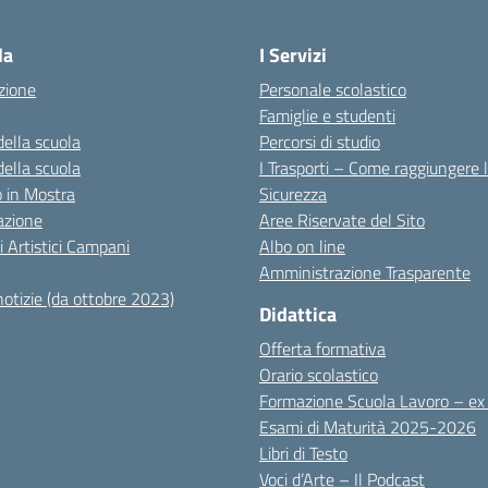
Visita la pagina iniziale della scuola
la
I Servizi
zione
Personale scolastico
Famiglie e studenti
della scuola
Percorsi di studio
della scuola
I Trasporti – Come raggiungere 
co in Mostra
Sicurezza
azione
Aree Riservate del Sito
i Artistici Campani
Albo on line
Amministrazione Trasparente
notizie (da ottobre 2023)
Didattica
Offerta formativa
Orario scolastico
Formazione Scuola Lavoro – e
Esami di Maturità 2025-2026
Libri di Testo
Voci d’Arte – Il Podcast