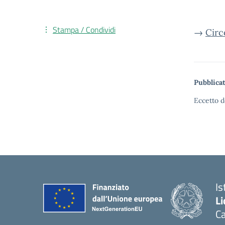
Stampa / Condividi
→
Circ
Pubblicat
Eccetto d
Is
Li
C